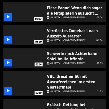
5
minutes,
Fiese Panne! Wenn dich sogar
2
die Mitspielerin auslacht ...
seconds

VOLLEYBALL-BUNDESLIGA FRAUEN
05.04.
00:53
Verrücktes Comeback nach
Auszeit-Ausraster

VOLLEYBALL-BUNDESLIGA FRAUEN
04.04.
03:10
Schwerin nach Achterbahn-
Spiel im Halbfinale

VOLLEYBALL-BUNDESLIGA FRAUEN
28.03.
02:24
VBL: Dresdner SC mit
Ausrufezeichen im ersten
Viertelfinale

VOLLEYBALL-BUNDESLIGA FRAUEN
21.03.
02:18
Grätsch-Rettung bei