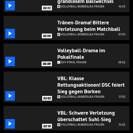
grandiosem Ballwechsel

VOLLEYBALL-BUNDESLIGA FRAUEN
14.03.
02:33
Tränen-Drama! Bittere
Verletzung beim Matchball

VOLLEYBALL-BUNDESLIGA FRAUEN
07.03.
02:59
Volleyball-Drama im
Pokalfinale

DVV-POKAL FRAUEN
28.02.
06:09
VBL: Klasse
Rettungsaktionen! DSC feiert
Sieg gegen Borken

VOLLEYBALL-BUNDESLIGA FRAUEN
21.02.
02:02
VBL: Schwere Verletzung
überschattet Suhl-Sieg

VOLLEYBALL-BUNDESLIGA FRAUEN
14.02.
02:10