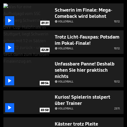
Schwerin im Finale: Mega-
Comeback wird belohnt

VOLLEYBALL
10.12.

01:31
Trotz Licht-Fauxpas: Potsdam
im Pokal-Finale!

VOLLEYBALL
10.12.

02:29
Unfassbare Panne! Deshalb
sehen Sie hier praktisch
nichts

VOLLEYBALL
10.12.

00:54
Kurios! Spielerin stolpert
über Trainer

VOLLEYBALL
23.11.

03:50
Kästner trotz Pleite