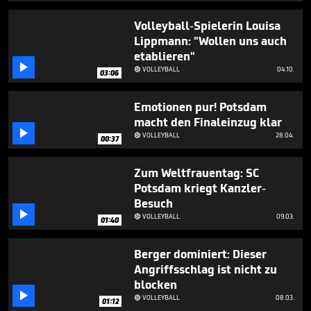
5
minutes,
Volleyball-Spielerin Louisa
0
Lippmann: "Wollen uns auch
etablieren"

VOLLEYBALL
04.10.

03:06
Emotionen pur! Potsdam
macht den Finaleinzug klar

VOLLEYBALL
28.04.

00:37
Zum Weltfrauentag: SC
Potsdam kriegt Kanzler-
Besuch

VOLLEYBALL
09.03.

01:40
Berger dominiert: Dieser
Angriffsschlag ist nicht zu
blocken

VOLLEYBALL
08.03.

01:12