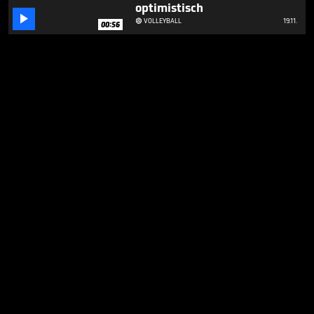
optimistisch

VOLLEYBALL
19.11.

00:56