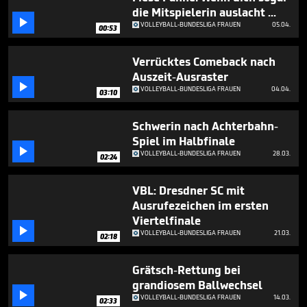
2
die Mitspielerin auslacht ...
minutes,

VOLLEYBALL-BUNDESLIGA FRAUEN
05.04.
12
00:53
seconds
Verrücktes Comeback nach
Auszeit-Ausraster

VOLLEYBALL-BUNDESLIGA FRAUEN
04.04.
03:10
Schwerin nach Achterbahn-
Spiel im Halbfinale

VOLLEYBALL-BUNDESLIGA FRAUEN
28.03.
02:24
VBL: Dresdner SC mit
Ausrufezeichen im ersten
Viertelfinale

VOLLEYBALL-BUNDESLIGA FRAUEN
21.03.
02:18
Grätsch-Rettung bei
grandiosem Ballwechsel

VOLLEYBALL-BUNDESLIGA FRAUEN
14.03.
02:33