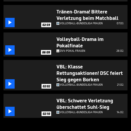
Tränen-Drama! Bittere
Verletzung beim Matchball

VOLLEYBALL-BUNDESLIGA FRAUEN
07.03.
02:59
Volleyball-Drama im
Pokalfinale

DVV-POKAL FRAUEN
28.02.
06:09
VBL: Klasse
Rettungsaktionen! DSC feiert
Sieg gegen Borken

VOLLEYBALL-BUNDESLIGA FRAUEN
21.02.
02:02
VBL: Schwere Verletzung
überschattet Suhl-Sieg

VOLLEYBALL-BUNDESLIGA FRAUEN
14.02.
02:10