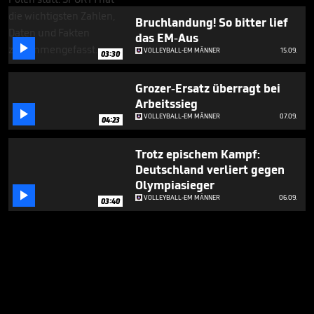
3
minutes,
Bruchlandung! So bitter lief
11
das EM-Aus
seconds

VOLLEYBALL-EM MÄNNER
15.09.
03:30
Grozer-Ersatz überragt bei
Arbeitssieg

VOLLEYBALL-EM MÄNNER
07.09.
04:23
Trotz epischem Kampf:
Deutschland verliert gegen
Olympiasieger

VOLLEYBALL-EM MÄNNER
06.09.
03:40