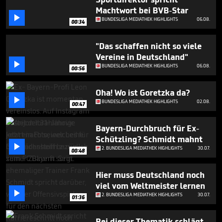
minutes,
Machtwort bei BVB-Star
21

seconds
BUNDESLIGA MEDIATHEK HIGHLIGHTS
06.08.
00:34
"Das schaffen nicht so viele
Vereine in Deutschland"

BUNDESLIGA MEDIATHEK HIGHLIGHTS
06.08.
00:56
Oha! Wo ist Goretzka da?

BUNDESLIGA MEDIATHEK HIGHLIGHTS
02.08.
00:47
Bayern-Durchbruch für Ex-
Schützling? Schmidt mahnt

2. BUNDESLIGA MEDIATHEK HIGHLIGHTS
30.07.
00:48
Hier muss Deutschland noch
viel vom Weltmeister lernen

2. BUNDESLIGA MEDIATHEK HIGHLIGHTS
30.07.
01:36
Bei dieser Thematik schlägt