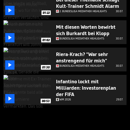
Kult-Trainer Schmidt Alarm

2. BUNDESLIGA MEDIATHEK HIGHLIGHTS
30.07.
01:22
Mit diesen Worten bewirbt
sich Burkardt bei Klopp

BUNDESLIGA MEDIATHEK HIGHLIGHTS
30.07.
01:02
Riera-Krach? "War sehr
anstrengend für mich"

BUNDESLIGA MEDIATHEK HIGHLIGHTS
30.07.
01:30
Infantino lockt mit
Milliarden: Investorenplan
der FIFA

WM 2026
29.07.
00:53