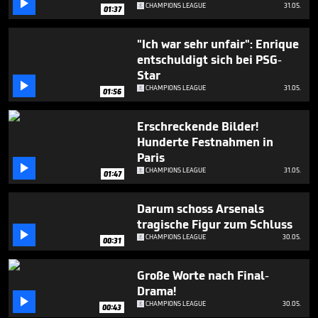

CHAMPIONS LEAGUE
31.05.
01:37
"Ich war sehr unfair": Enrique
entschuldigt sich bei PSG-
Star

CHAMPIONS LEAGUE
31.05.
01:56
Erschreckende Bilder!
Hunderte Festnahmen in
Paris

CHAMPIONS LEAGUE
31.05.
01:47
Darum schoss Arsenals
tragische Figur zum Schluss

CHAMPIONS LEAGUE
30.05.
00:31
Große Worte nach Final-
Drama!

CHAMPIONS LEAGUE
30.05.
00:43