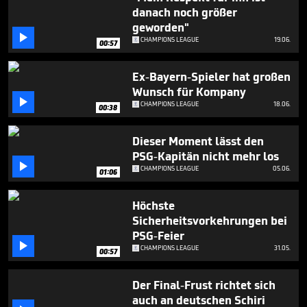
2
danach noch größer
minutes,
geworden"
7

seconds
CHAMPIONS LEAGUE
19.06.
00:57
Ex-Bayern-Spieler hat großen
Wunsch für Kompany

CHAMPIONS LEAGUE
18.06.
00:38
Dieser Moment lässt den
PSG-Kapitän nicht mehr los

CHAMPIONS LEAGUE
05.06.
01:06
Höchste
Sicherheitsvorkehrungen bei
PSG-Feier

CHAMPIONS LEAGUE
31.05.
00:57
Der Final-Frust richtet sich
auch an deutschen Schiri