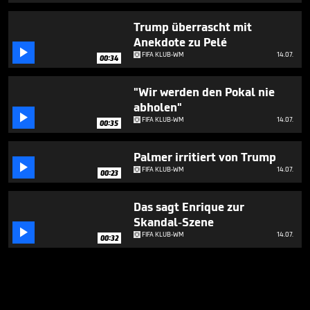
Trump überrascht mit
Anekdote zu Pelé

FIFA KLUB-WM
14.07.
00:34
"Wir werden den Pokal nie
abholen"

FIFA KLUB-WM
14.07.
00:35
Palmer irritiert von Trump

FIFA KLUB-WM
14.07.
00:23
Das sagt Enrique zur
Skandal-Szene

FIFA KLUB-WM
14.07.
00:32