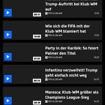
minute,
Trump-Auftritt bei Klub-WM
24
auf
seconds

FIFA KLUB-WM
13.10.
00:31
Wie sich die FIFA mit der
Klub-WM blamiert hat

FIFA KLUB-WM
17.07.
10:00
Party in der Karibik: So feiert
Palmer den Titel

FIFA KLUB-WM
16.07.
01:03
Infantino verzweifelt! Trump
geht einfach nicht weg

FIFA KLUB-WM
14.07.
00:34
Maresca: Klub-WM größer als
Champions-League-Sieg

FIFA KLUB-WM
14.07.
00:29