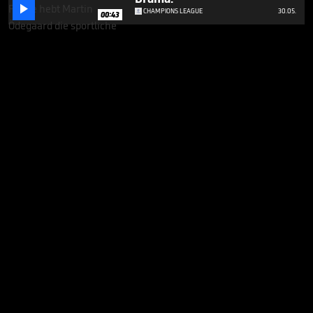

CHAMPIONS LEAGUE
30.05.
00:43