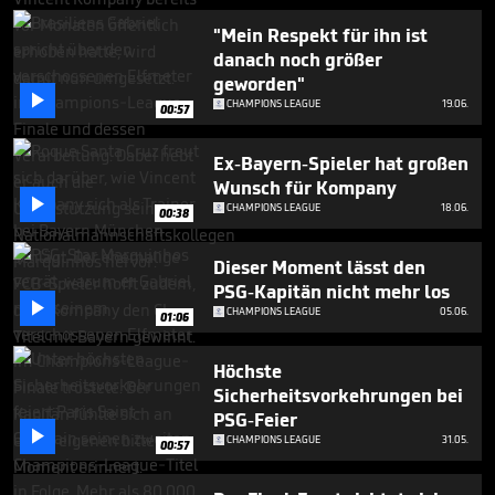
2
minutes,
"Mein Respekt für ihn ist
34
danach noch größer
seconds
geworden"

CHAMPIONS LEAGUE
19.06.
00:57
Ex-Bayern-Spieler hat großen
Wunsch für Kompany

CHAMPIONS LEAGUE
18.06.
00:38
Dieser Moment lässt den
PSG-Kapitän nicht mehr los

CHAMPIONS LEAGUE
05.06.
01:06
Höchste
Sicherheitsvorkehrungen bei
PSG-Feier

CHAMPIONS LEAGUE
31.05.
00:57