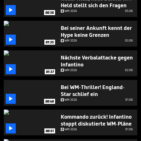
minute,
Held stellt sich den Fragen
39

WM 2026
05.08.
seconds
00:36
Bei seiner Ankunft kennt der
Hype keine Grenzen

WM 2026
03.08.
01:35
Nächste Verbalattacke gegen
Infantino

WM 2026
02.08.
01:37
Bei WM-Thriller! England-
Star schlief ein

WM 2026
01.08.
00:48
Kommando zurück! Infantino
stoppt diskutierte WM-Pläne

WM 2026
01.08.
00:51