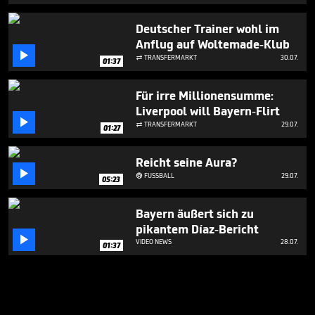
Deutscher Trainer wohl im
Anflug auf Woltemade-Klub

TRANSFERMARKT
30.07.

01:37
Für irre Millionensumme:
Liverpool will Bayern-Flirt

TRANSFERMARKT
29.07.

01:27
Reicht seine Aura?

FUSSBALL
29.07.

05:23
Bayern äußert sich zu
pikantem Díaz-Bericht

VIDEO NEWS
28.07.
01:37