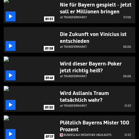
1
Nie für Bayern gespielt - jetzt
minute,
soll er Millionen bringen
9

seconds
TRANSFERMARKT
07.08.

01:51
Die Zukunft von Vinícius ist
entschieden

TRANSFERMARKT
06.08.

01:58
Wird dieser Bayern-Poker
jetzt richtig heiß?

TRANSFERMARKT
06.08.

01:41
Wird Asllanis Traum
tatsächlich wahr?

TRANSFERMARKT
31.07.

01:55
Plötzlich Bayerns Mister 100
Prozent

BUNDESLIGA MEDIATHEK HIGHLIGHTS
31.07.
07:17