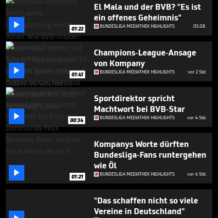
49
El Mala und der BVB? "Es ist
seconds
ein offenes Geheimnis"

BUNDESLIGA MEDIATHEK HIGHLIGHTS
05.08.
01:22
Champions-League-Ansage
von Kompany

BUNDESLIGA MEDIATHEK HIGHLIGHTS
vor 2 Std.
01:41
Sportdirektor spricht
Machtwort bei BVB-Star

BUNDESLIGA MEDIATHEK HIGHLIGHTS
vor 4 Std.
00:34
Kompanys Worte dürften
Bundesliga-Fans runtergehen
wie Öl

BUNDESLIGA MEDIATHEK HIGHLIGHTS
vor 4 Std.
01:21
"Das schaffen nicht so viele
Vereine in Deutschland"