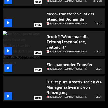

BUNDESLIGA MEDIATHEK HIGHLIGHTS
vor 5 Std.
00:56
Mega-Transfer? So ist der
Stand bei Diomande

BUNDESLIGA MEDIATHEK HIGHLIGHTS
05.08.
01:00
Druck? "Wenn man die
Zeitung lesen würde,
vielleicht"

BUNDESLIGA MEDIATHEK HIGHLIGHTS
05.08.
00:48
Ein spannender Transfer

BUNDESLIGA MEDIATHEK HIGHLIGHTS
05.08.
03:06
"Er ist pure Kreativität": BVB-
Manager schwärmt von
Neuzugang

BUNDESLIGA MEDIATHEK HIGHLIGHTS
05.08.
01:15