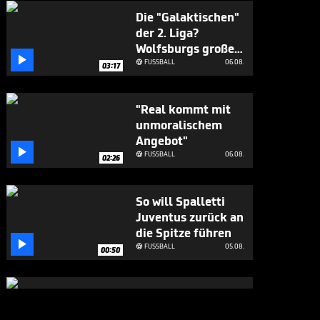
Die "Galaktischen"
der 2. Liga?
Wolfsburgs große

Ziele
FUSSBALL
06.08.

03:17
"Real kommt mit
unmoralischem
Angebot"

FUSSBALL
06.08.

02:26
So will Spalletti
Juventus zurück an
die Spitze führen

FUSSBALL
05.08.

00:50
Mudryk-
Comeback? Das