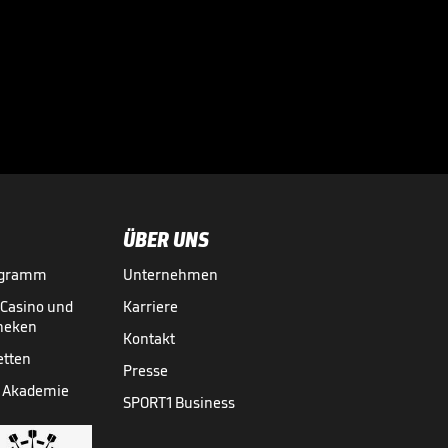
Nächste
Verbalattacke
gegen Infantino

WM 2026
02.08.
01:37
ÜBER UNS
ogramm
Unternehmen
-Casino und
Karriere
theken
Kontakt
etten
Presse
 Akademie
SPORT1 Business