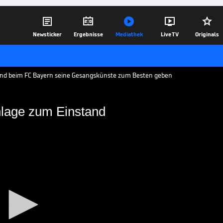





Newsticker
Ergebnisse
Mediathek
Live TV
Originals
nd beim FC Bayern seine Gesangskünste zum Besten geben
lage zum Einstand
sangseinlage zum
uf der Einstandsfeier seine
 - ganz zur Freude der Kollegen.
05.01.18