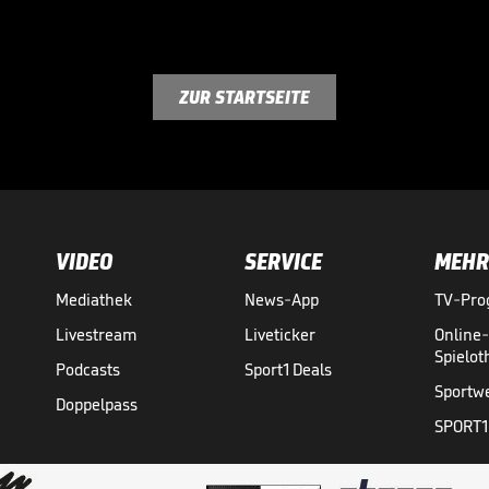
ZUR STARTSEITE
VIDEO
SERVICE
MEHR
Mediathek
News-App
TV-Pr
Livestream
Liveticker
Online
Spielo
Podcasts
Sport1 Deals
Sportw
Doppelpass
SPORT1