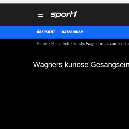

ÜBERSICHT
KATEGORIEN
Home
>
Mediathek
>
Sandro Wagner muss zum Einsta
Wagners kuriose Gesangsein
Wagners kuriose Ge
Einstand
Neu-Bayer Sandro Wagner muss a
Gesangskünste zum Besten geben
FUSSBALL