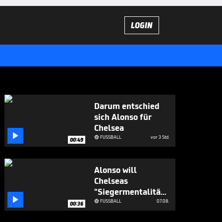
LOGIN
Darum entschied
sich Alonso für
Chelsea

FUSSBALL
vor 3 Std.

00:49
Alonso will
Chelseas
"Siegermentalität"

aufbauen
FUSSBALL
07.08.

00:36