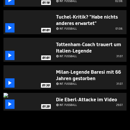

INT. FUSSBALL
02.08.

01:18
Tuchel-Kritik? "Habe nichts
anderes erwartet"

INT. FUSSBALL
01.08.

01:01
Tottenham-Coach trauert um
Italien-Legende

INT. FUSSBALL
31.07.

01:01
Milan-Legende Baresi mit 66
Jahren gestorben

INT. FUSSBALL
31.07.

01:30
Die Eberl-Attacke im Video

INT. FUSSBALL
29.07.

01:29