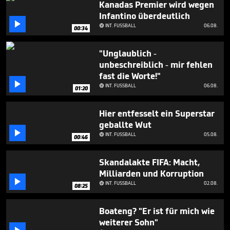
Kanadas Premier wird wegen
1
minute,
Infantino überdeutlich
14

INT. FUSSBALL
06.08.

00:34
seconds
"Unglaublich -
unbeschreiblich - mir fehlen
fast die Worte!"

INT. FUSSBALL
06.08.

01:20
Hier entfesselt ein Superstar
geballte Wut

INT. FUSSBALL
05.08.

00:46
Skandalakte FIFA: Macht,
Milliarden und Korruption

INT. FUSSBALL
02.08.

08:25
Boateng? "Er ist für mich wie
weiterer Sohn"