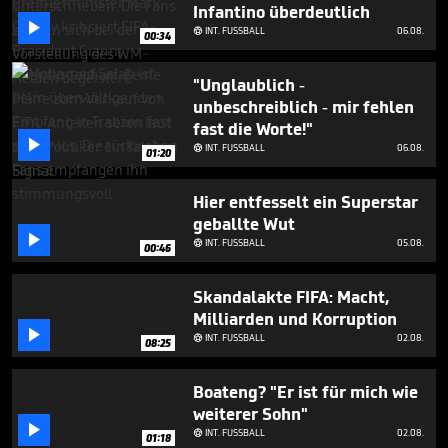
minute,
Infantino überdeutlich
11

INT. FUSSBALL
06.08.

00:34
seconds
"Unglaublich -
unbeschreiblich - mir fehlen
fast die Worte!"

INT. FUSSBALL
06.08.

01:20
Hier entfesselt ein Superstar
geballte Wut

INT. FUSSBALL
05.08.

00:46
Skandalakte FIFA: Macht,
Milliarden und Korruption

INT. FUSSBALL
02.08.

08:25
Boateng? "Er ist für mich wie
weiterer Sohn"

INT. FUSSBALL
02.08.

01:18