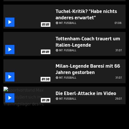
Tuchel-Kritik? "Habe nichts
anderes erwartet"

INT. FUSSBALL
01.08.

01:01
Tottenham-Coach trauert um
Italien-Legende

INT. FUSSBALL
31.07.

01:01
Milan-Legende Baresi mit 66
Jahren gestorben

INT. FUSSBALL
31.07.

01:30
Die Eberl-Attacke im Video

INT. FUSSBALL
29.07.

01:29