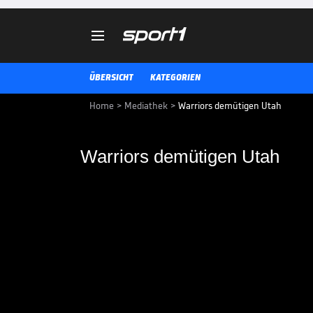

ÜBERSICHT
KATEGORIEN
Home
>
Mediathek
>
Warriors demütigen Utah
Warriors demütigen Utah
Warriors demütigen 
Golden State wahrt in den Playoff
bitterer Abend: Alleine Curry un
Punkte als die Gäste.
VIDEO NEWS