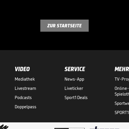
ZUR STARTSEITE
VIDEO
SERVICE
MEHR
Mediathek
News-App
TV-Pr
Livestream
Liveticker
Online
Spielo
Podcasts
Sport1 Deals
Sportw
Doppelpass
SPORT1