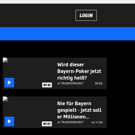
LOGIN
Wird dieser
Bayern-Poker jetzt
richtig heiß?

TRANSFERMARKT
06.08.

01:41
Nie für Bayern
gespielt - jetzt soll
er Millionen

bringen
TRANSFERMARKT
vor 4 Std.

01:51