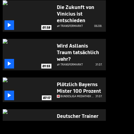
Die Zukunft von
Vinícius ist
entschieden

TRANSFERMARKT
06.08.

01:58
Wird Asllanis
Traum tatsächlich
wahr?

TRANSFERMARKT
31.07.

01:55
Plötzlich Bayerns
Mister 100 Prozent

BUNDESLIGA MEDIATHEK HIGHLIGHTS
31.07.
07:17
Deutscher Trainer
wohl im Anflug auf
Woltemade-Klub