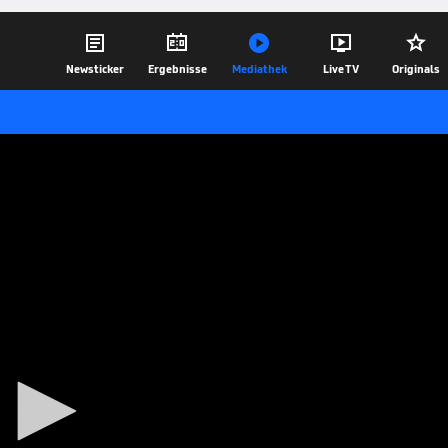





Newsticker
Ergebnisse
Mediathek
Live TV
Originals
Utah
s die weiße Weste. Für Utah ist es ein
d Thompson erzielen im 1. Viertel mehr
09.05.17