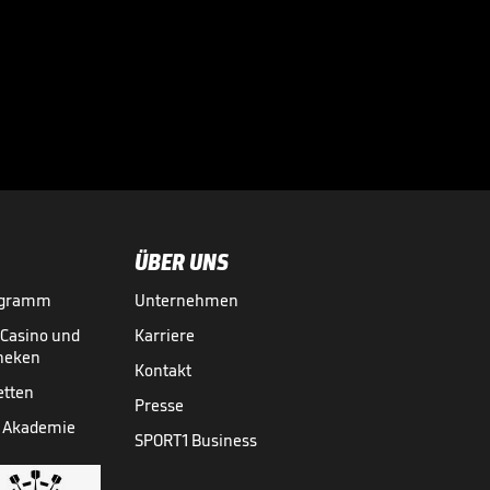
Wahnsinn

VIDEO NEWS
28.07.
00:46
ÜBER UNS
ogramm
Unternehmen
-Casino und
Karriere
theken
Kontakt
etten
Presse
 Akademie
SPORT1 Business