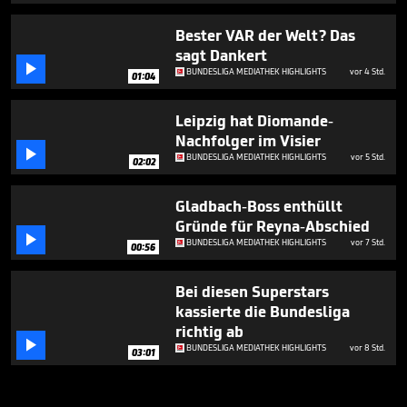
Bester VAR der Welt? Das
sagt Dankert

BUNDESLIGA MEDIATHEK HIGHLIGHTS
vor 4 Std.
01:04
Leipzig hat Diomande-
Nachfolger im Visier

BUNDESLIGA MEDIATHEK HIGHLIGHTS
vor 5 Std.
02:02
Gladbach-Boss enthüllt
Gründe für Reyna-Abschied

BUNDESLIGA MEDIATHEK HIGHLIGHTS
vor 7 Std.
00:56
Bei diesen Superstars
kassierte die Bundesliga
richtig ab

BUNDESLIGA MEDIATHEK HIGHLIGHTS
vor 8 Std.
03:01