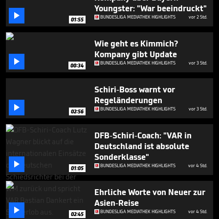
minutes,
Youngster: "War beeindruckt"
24

BUNDESLIGA MEDIATHEK HIGHLIGHTS
vor 2 Std.
seconds
01:55
Wie geht es Kimmich?
Kompany gibt Update

BUNDESLIGA MEDIATHEK HIGHLIGHTS
vor 3 Std.
00:34
Schiri-Boss warnt vor
Regeländerungen

BUNDESLIGA MEDIATHEK HIGHLIGHTS
vor 3 Std.
02:56
DFB-Schiri-Coach: "VAR in
Deutschland ist absolute
Sonderklasse"

BUNDESLIGA MEDIATHEK HIGHLIGHTS
vor 4 Std.
01:05
Ehrliche Worte von Neuer zur
Asien-Reise

BUNDESLIGA MEDIATHEK HIGHLIGHTS
vor 4 Std.
02:45