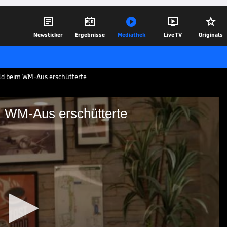





Newsticker
Ergebnisse
Mediathek
Live TV
Originals
d beim WM-Aus erschütterte
 WM-Aus erschütterte
de beim WM-Aus
uido Buchwald, Weltmeister von 1990,
Dabei übt er auch am ehemaligen
 deutliche Kritik.