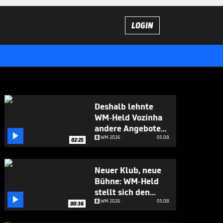
LOGIN
Deshalb lehnte
WM-Held Vozinha
andere Angebote

ab
WM 2026
05.08.
02:25
Neuer Klub, neue
Bühne: WM-Held
stellt sich den

Fragen
WM 2026
05.08.
00:36