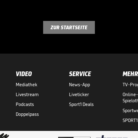
ZUR STARTSEITE
VIDEO
SERVICE
MEHR
Mediathek
News-App
TV-Pr
Livestream
Liveticker
Online
Spielo
Podcasts
Sport1 Deals
Sportw
Doppelpass
SPORT1