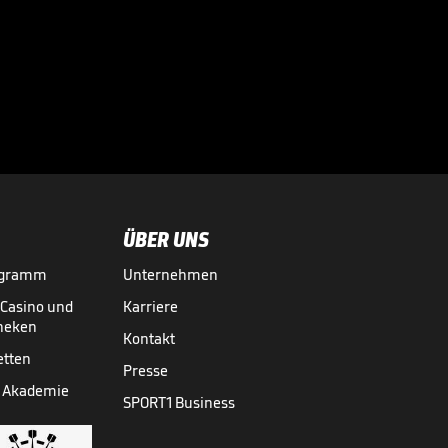
eine Warnung fast
nicht

WM 2026
31.07.
00:41
ÜBER UNS
ogramm
Unternehmen
-Casino und
Karriere
theken
Kontakt
etten
Presse
 Akademie
SPORT1 Business