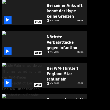
Bei seiner Ankunft
kennt der Hype
keine Grenzen

WM 2026
03.08.
01:35
Nächste
Verbalattacke
gegen Infantino

WM 2026
02.08.
01:37
Bei WM-Thriller!
England-Star
schlief ein

WM 2026
01.08.
00:48
Kommando zurück!
Infantino stoppt