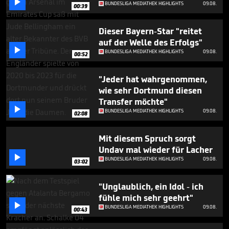

minutes,
BUNDESLIGA MEDIATHEK HIGHLIGHTS
09.08.
00:39
14
seconds
Dieser Bayern-Star "reitet
auf der Welle des Erfolgs"

BUNDESLIGA MEDIATHEK HIGHLIGHTS
09.08.
00:52
"Jeder hat wahrgenommen,
wie sehr Dortmund diesen
Transfer möchte"

BUNDESLIGA MEDIATHEK HIGHLIGHTS
09.08.
02:08
Mit diesem Spruch sorgt
Undav mal wieder für Lacher

BUNDESLIGA MEDIATHEK HIGHLIGHTS
09.08.
03:02
"Unglaublich, ein Idol - ich
fühle mich sehr geehrt"

BUNDESLIGA MEDIATHEK HIGHLIGHTS
09.08.
00:43