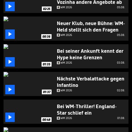
Vozinha andere Angebote ab
seconds

WM 2026
05.08.
02:25
Neuer Klub, neue Bühne: WM-
Held stellt sich den Fragen

WM 2026
05.08.
00:36
Bei seiner Ankunft kennt der
Hype keine Grenzen

WM 2026
03.08.
01:35
Nächste Verbalattacke gegen
Infantino

WM 2026
02.08.
01:37
Bei WM-Thriller! England-
Star schlief ein

WM 2026
01.08.
00:48