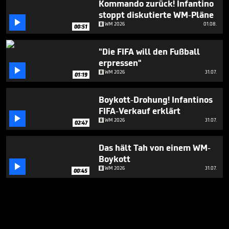
Kommando zurück! Infantino
stoppt diskutierte WM-Pläne

WM 2026
01.08.
00:51
"Die FIFA will den Fußball
erpressen"

WM 2026
31.07.
01:19
Boykott-Drohung! Infantinos
FIFA-Verkauf erklärt

WM 2026
31.07.
02:47
Das hält Tah von einem WM-
Boykott

WM 2026
31.07.
00:45