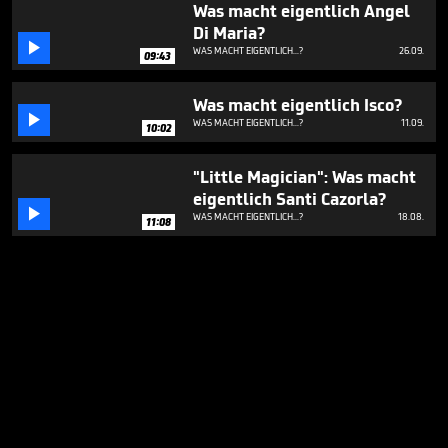
Was macht eigentlich Angel
Di Maria?

WAS MACHT EIGENTLICH...?
26.09.
09:43
Was macht eigentlich Isco?

WAS MACHT EIGENTLICH...?
11.09.
10:02
"Little Magician": Was macht
eigentlich Santi Cazorla?

WAS MACHT EIGENTLICH...?
18.08.
11:08