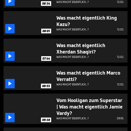

minutes,
WAS MACHT EIGENTLICH...?
12.02.
08:34
17
seconds
Was macht eigentlich King
Kazu?

WAS MACHT EIGENTLICH...?
12.02.
08:01
Was macht eigentlich
Xherdan Shaqiri?

WAS MACHT EIGENTLICH...?
12.02.
07:44
Was macht eigentlich Marco
Verratti?

WAS MACHT EIGENTLICH...?
12.02.
08:55
Vom Hooligan zum Superstar
| Was macht eigentlich Jamie
Vardy?

WAS MACHT EIGENTLICH...?
09.10.
09:38