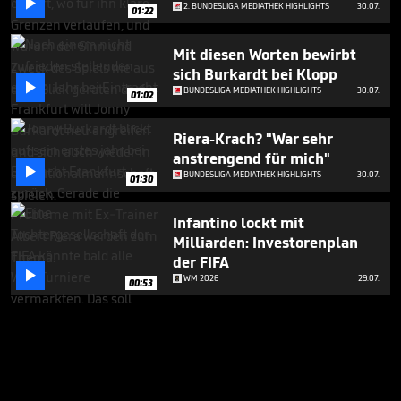

2. BUNDESLIGA MEDIATHEK HIGHLIGHTS
30.07.
01:22
Mit diesen Worten bewirbt
sich Burkardt bei Klopp

BUNDESLIGA MEDIATHEK HIGHLIGHTS
30.07.
01:02
Riera-Krach? "War sehr
anstrengend für mich"

BUNDESLIGA MEDIATHEK HIGHLIGHTS
30.07.
01:30
Infantino lockt mit
Milliarden: Investorenplan
der FIFA

WM 2026
29.07.
00:53