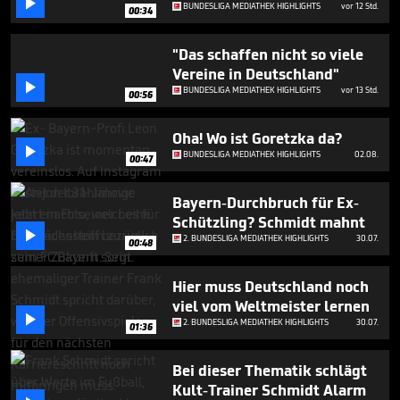

minute,
BUNDESLIGA MEDIATHEK HIGHLIGHTS
vor 12 Std.
00:34
45
seconds
"Das schaffen nicht so viele
Vereine in Deutschland"

BUNDESLIGA MEDIATHEK HIGHLIGHTS
vor 13 Std.
00:56
Oha! Wo ist Goretzka da?

BUNDESLIGA MEDIATHEK HIGHLIGHTS
02.08.
00:47
Bayern-Durchbruch für Ex-
Schützling? Schmidt mahnt

2. BUNDESLIGA MEDIATHEK HIGHLIGHTS
30.07.
00:48
Hier muss Deutschland noch
viel vom Weltmeister lernen

2. BUNDESLIGA MEDIATHEK HIGHLIGHTS
30.07.
01:36
Bei dieser Thematik schlägt
Kult-Trainer Schmidt Alarm