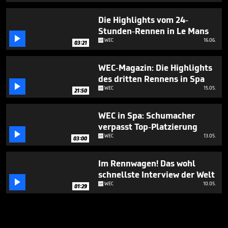
Die Highlights vom 24-
Stunden-Rennen in Le Mans

WEC
16.06.
03:21
WEC-Magazin: Die Highlights
des dritten Rennens in Spa

WEC
15.05.
21:50
WEC in Spa: Schumacher
verpasst Top-Platzierung

WEC
13.05.
03:00
Im Rennwagen! Das wohl
schnellste Interview der Welt

WEC
10.05.
01:29