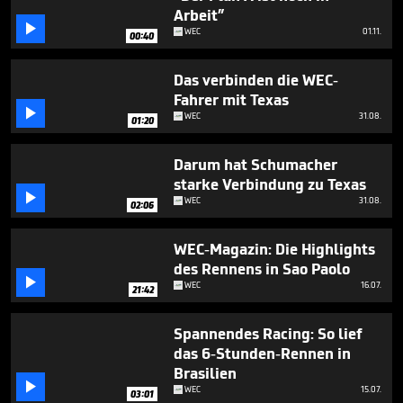
minute,
Arbeit”
10

WEC
01.11.
seconds
00:40
Das verbinden die WEC-
Fahrer mit Texas

WEC
31.08.
01:20
Darum hat Schumacher
starke Verbindung zu Texas

WEC
31.08.
02:06
WEC-Magazin: Die Highlights
des Rennens in Sao Paolo

WEC
16.07.
21:42
Spannendes Racing: So lief
das 6-Stunden-Rennen in
Brasilien

WEC
15.07.
03:01