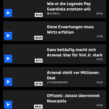
58
Wie er die Legende Pep
seconds
Guardiola ersetzen will

FUSSBALL
08.08.

01:22
Diese Erwartungen muss
Wirtz erfüllen

07.08.
02:30
Ganz beiläufig macht sich
Arsenal-Star für Vini Jr. stark

06.08.
01:11
Arsenal steht vor Millionen-
Deal

TRANSFERMARKT
06.08.

01:19
Offiziell: Jaissle übernimmt
Newcastle

05.08.
00:43