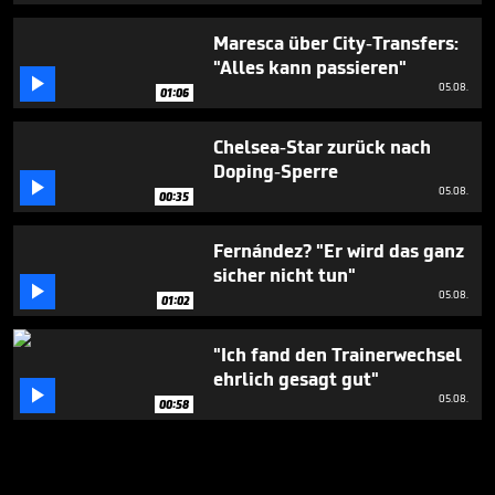
Maresca über City-Transfers:
"Alles kann passieren"

05.08.
01:06
Chelsea-Star zurück nach
Doping-Sperre

05.08.
00:35
Fernández? "Er wird das ganz
sicher nicht tun"

05.08.
01:02
"Ich fand den Trainerwechsel
ehrlich gesagt gut"

05.08.
00:58