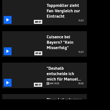
Toppmöller zieht
Fan-Vergleich zur
Eintracht

15.07.
00:51
Cuisance bei
Bayern? "Kein
Misserfolg"

15.07.
01:41
"Deshalb
entscheide ich
mich für Manuel

Neuer"
WM 2026
16.06.
00:31
Diese Lobeshymne
hat es in sich

CHAMPIONS LEAGUE
29.05.