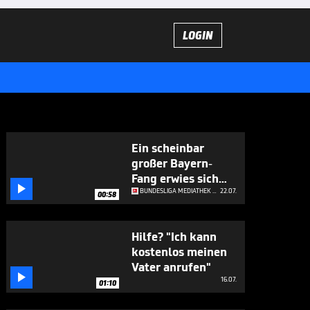
LOGIN
Ein scheinbar
großer Bayern-
Fang erwies sich

als Pechvogel
BUNDESLIGA MEDIATHEK HIGHLIGHTS
22.07.
00:58
Hilfe? "Ich kann
kostenlos meinen
Vater anrufen"

16.07.
01:10