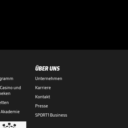
"Werde das tun,
was Gott mir sagt -
und meine Frau"

04.05.
00:33
ÜBER UNS
ogramm
Unternehmen
-Casino und
Karriere
theken
Kontakt
etten
Presse
 Akademie
SPORT1 Business