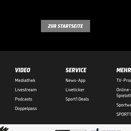
ZUR STARTSEITE
VIDEO
SERVICE
MEHR
Mediathek
News-App
TV-Pr
Livestream
Liveticker
Online
Spielo
Podcasts
Sport1 Deals
Sportw
Doppelpass
SPORT1