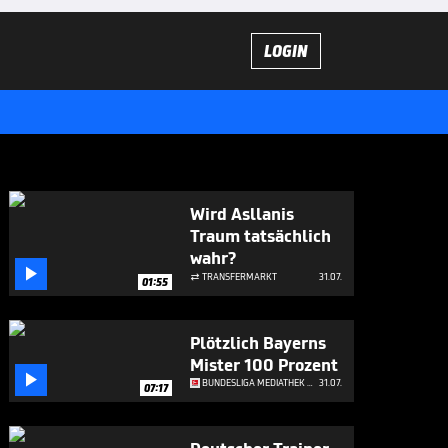
LOGIN
Wird Asllanis
Traum tatsächlich
wahr?

TRANSFERMARKT
31.07.

01:55
Plötzlich Bayerns
Mister 100 Prozent

BUNDESLIGA MEDIATHEK HIGHLIGHTS
31.07.
07:17