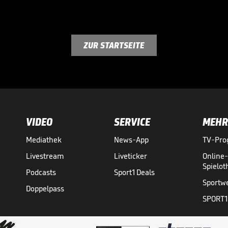
ZUR STARTSEITE
VIDEO
SERVICE
MEHR
Mediathek
News-App
TV-Pr
Livestream
Liveticker
Online
Spielo
Podcasts
Sport1 Deals
Sportw
Doppelpass
SPORT1