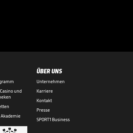
zum FC Bayern?

TRANSFERMARKT
15.07.

01:16
ÜBER UNS
ogramm
Unternehmen
-Casino und
Karriere
theken
Kontakt
etten
Presse
 Akademie
SPORT1 Business