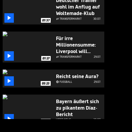
Deutscher Trainer
wohl im Anflug auf
Woltemade-Klub

TRANSFERMARKT
30.07.

01:37
Für irre
Millionensumme:
Liverpool will

Bayern-Flirt
TRANSFERMARKT
29.07.

01:27
Reicht seine Aura?

FUSSBALL
29.07.

05:23
Bayern äußert sich
zu pikantem Díaz-
Bericht

VIDEO NEWS
28.07.
01:37