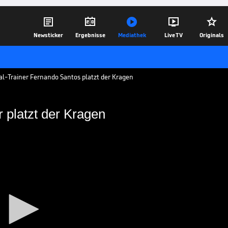





Newsticker
Ergebnisse
Mediathek
Live TV
Originals
al-Trainer Fernando Santos platzt der Kragen
 platzt der Kragen
Trainer platzt der Kragen
slung dreht sich scheinbar alles um
elle Form. Für Portugals Nationaltrainer
14.11.19