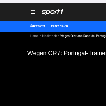

ÜBERSICHT
KATEGORIEN
Home
>
Mediathek
>
Wegen Cristiano Ronaldo: Portug
Wegen CR7: Portugal-Trainer
Wegen CR7: Portugal-
Nach seiner vorzeitigen Auswech
Cristiano Ronaldo und seine aktu
ist das einfach zu viel des Guten.
VIDEO NEWS