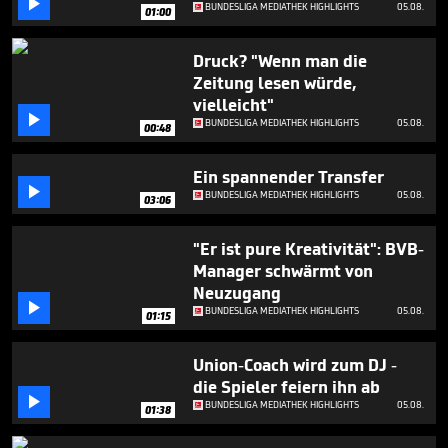

minute,
BUNDESLIGA MEDIATHEK HIGHLIGHTS
05.08.
01:00
10
seconds
Druck? "Wenn man die
Zeitung lesen würde,
vielleicht"

BUNDESLIGA MEDIATHEK HIGHLIGHTS
05.08.
00:48
Ein spannender Transfer

BUNDESLIGA MEDIATHEK HIGHLIGHTS
05.08.
03:06
"Er ist pure Kreativität": BVB-
Manager schwärmt von
Neuzugang

BUNDESLIGA MEDIATHEK HIGHLIGHTS
05.08.
01:15
Union-Coach wird zum DJ -
die Spieler feiern ihn ab

BUNDESLIGA MEDIATHEK HIGHLIGHTS
05.08.
01:38