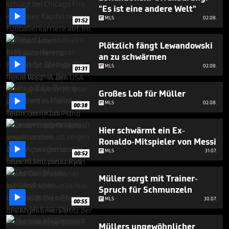
seconds
"Es ist eine andere Welt"

MLS
02.08.
01:52
Plötzlich fängt Lewandowski
an zu schwärmen

MLS
02.08.
01:31
Großes Lob für Müller

MLS
02.08.
00:38
Hier schwärmt ein Ex-
Ronaldo-Mitspieler von Messi

MLS
31.07.
00:52
Müller sorgt mit Trainer-
Spruch für Schmunzeln

MLS
30.07.
00:55
Müllers ungewöhnlicher