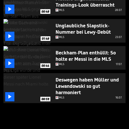
Trainings-Look überrascht

MLS
28.07.
00:48
Unglaubliche Slapstick-
Nummer bei Lewy-Debüt

MLS
23.07.
01:48
Beckham-Plan enthüllt: So
holte er Messi in die MLS

MLS
17.07.
00:44
Deswegen haben Müller und
Lewandowski so gut
harmoniert

MLS
16.07.
00:59