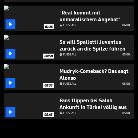
"Real kommt mit
unmoralischem Angebot"

FUSSBALL
06.08.

02:26
So will Spalletti Juventus
zurück an die Spitze führen

FUSSBALL
05.08.

00:50
Mudryk-Comeback? Das sagt
Alonso

FUSSBALL
05.08.

00:33
Fans flippen bei Salah-
Ankunft in Türkei völlig aus

FUSSBALL
05.08.

00:43