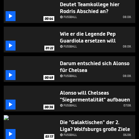
1
Deutet Teamkollege hier
minute,
Rodris Abschied an?
45

FUSSBALL
08.08.
seconds

00:44
Wie er die Legende Pep
Guardiola ersetzen will

FUSSBALL
08.08.

01:22
Darum entschied sich Alonso
für Chelsea

FUSSBALL
08.08.

00:49
Alonso will Chelseas
"Siegermentalität" aufbauen

FUSSBALL
07.08.

00:36
Die "Galaktischen" der 2.
Liga? Wolfsburgs große Ziele

FUSSBALL
06.08.

03:17