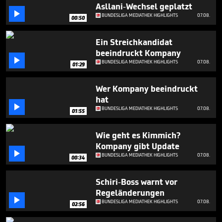
seconds
Asllani-Wechsel geplatzt

BUNDESLIGA MEDIATHEK HIGHLIGHTS
07.08.
00:50
Ein Streichkandidat
beeindruckt Kompany

BUNDESLIGA MEDIATHEK HIGHLIGHTS
07.08.
01:29
Wer Kompany beeindruckt
hat

BUNDESLIGA MEDIATHEK HIGHLIGHTS
07.08.
01:55
Wie geht es Kimmich?
Kompany gibt Update

BUNDESLIGA MEDIATHEK HIGHLIGHTS
07.08.
00:34
Schiri-Boss warnt vor
Regeländerungen

BUNDESLIGA MEDIATHEK HIGHLIGHTS
07.08.
02:56