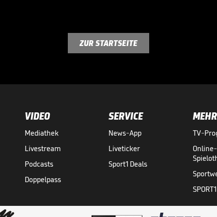
ZUR STARTSEITE
VIDEO
SERVICE
MEHR
Mediathek
News-App
TV-Pr
Livestream
Liveticker
Online
Spielo
Podcasts
Sport1 Deals
Sportw
Doppelpass
SPORT1