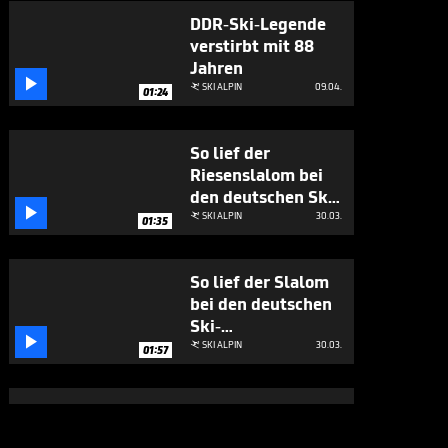
DDR-Ski-Legende
verstirbt mit 88
Jahren

SKI ALPIN
09.04.

01:24
So lief der
Riesenslalom bei
den deutschen Ski-

Meisterschaften
SKI ALPIN
30.03.

01:35
So lief der Slalom
bei den deutschen
Ski-

Meisterschaften
SKI ALPIN
30.03.

01:57
So lief die Abfahrt
bei den Int.