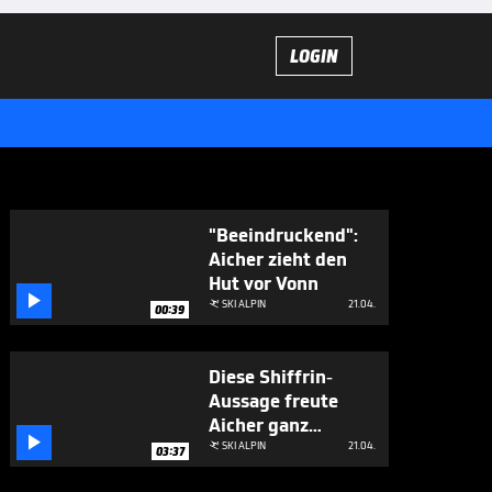
LOGIN
"Beeindruckend":
Aicher zieht den
Hut vor Vonn

SKI ALPIN
21.04.

00:39
Diese Shiffrin-
Aussage freute
Aicher ganz

besonders
SKI ALPIN
21.04.

03:37