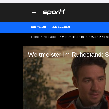

ÜBERSICHT
KATEGORIEN
Home
>
Mediathek
>
Weltmeister im Ruhestand: So häl
Weltmeister im Ruhestand: So
Weltmeister im Ruhes
Neureuther fit
Felix Neureuther wurde Weltmeist
Ruhestand, aber auf Sport kann e
SKI ALPIN