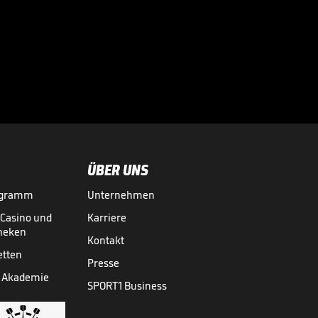
Ski-Star äußert
sich zu seiner
Zukunft

SKI ALPIN
02.03.

00:52
ÜBER UNS
ogramm
Unternehmen
-Casino und
Karriere
theken
Kontakt
etten
Presse
 Akademie
SPORT1 Business