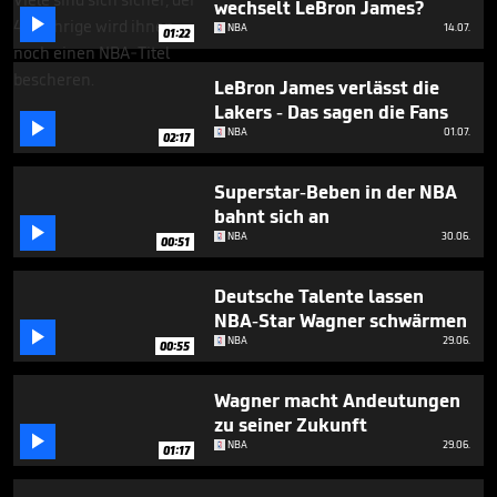
wechselt LeBron James?
seconds

NBA
14.07.
01:22
LeBron James verlässt die
Lakers - Das sagen die Fans

NBA
01.07.
02:17
Superstar-Beben in der NBA
bahnt sich an

NBA
30.06.
00:51
Deutsche Talente lassen
NBA-Star Wagner schwärmen

NBA
29.06.
00:55
Wagner macht Andeutungen
zu seiner Zukunft

NBA
29.06.
01:17