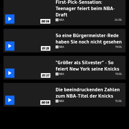
First-Pick-Sensation:
Teenager feiert beim NBA-
Draft

NBA
24.06.
00:36
So eine Bürgermeister-Rede
haben Sie noch nicht gesehen

NBA
19.06.
01:25
"Größer als Silvester" - So
feiert New York seine Knicks

NBA
19.06.
01:37
Die beeindruckenden Zahlen
zum NBA-Titel der Knicks

NBA
15.06.
00:58