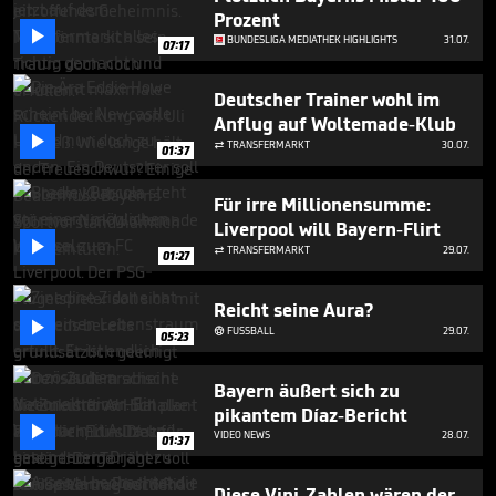
minutes,
Prozent
6

BUNDESLIGA MEDIATHEK HIGHLIGHTS
31.07.
seconds
07:17
Deutscher Trainer wohl im
Anflug auf Woltemade-Klub

TRANSFERMARKT
30.07.

01:37
Für irre Millionensumme:
Liverpool will Bayern-Flirt

TRANSFERMARKT
29.07.

01:27
Reicht seine Aura?

FUSSBALL
29.07.

05:23
Bayern äußert sich zu
pikantem Díaz-Bericht

VIDEO NEWS
28.07.
01:37
Diese Vini-Zahlen wären der