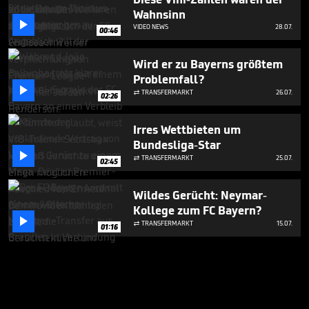
Wahnsinn

VIDEO NEWS
28.07.
00:46
Wird er zu Bayerns größtem
Problemfall?

TRANSFERMARKT
26.07.

02:26
Irres Wettbieten um
Bundesliga-Star

TRANSFERMARKT
25.07.

02:45
Wildes Gerücht: Neymar-
Kollege zum FC Bayern?

TRANSFERMARKT
15.07.

01:16