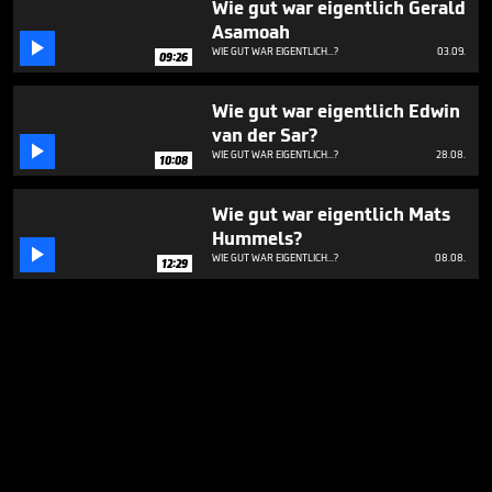
Wie gut war eigentlich Gerald
Asamoah

WIE GUT WAR EIGENTLICH...?
03.09.
09:26
Wie gut war eigentlich Edwin
van der Sar?

WIE GUT WAR EIGENTLICH...?
28.08.
10:08
Wie gut war eigentlich Mats
Hummels?

WIE GUT WAR EIGENTLICH...?
08.08.
12:29