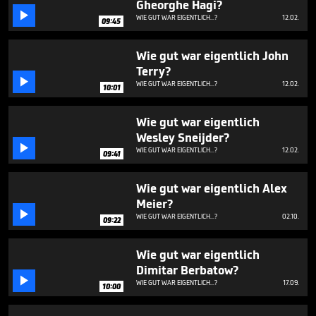
Gheorghe Hagi?
minutes,

42
WIE GUT WAR EIGENTLICH...?
12.02.
09:45
seconds
Wie gut war eigentlich John
Terry?

WIE GUT WAR EIGENTLICH...?
12.02.
10:01
Wie gut war eigentlich
Wesley Sneijder?

WIE GUT WAR EIGENTLICH...?
12.02.
09:41
Wie gut war eigentlich Alex
Meier?

WIE GUT WAR EIGENTLICH...?
02.10.
09:22
Wie gut war eigentlich
Dimitar Berbatow?

WIE GUT WAR EIGENTLICH...?
17.09.
10:00