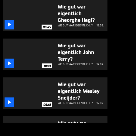
Wie gut war
eigentlich
Gheorghe Hagi?

WIE GUT WAR EIGENTLICH...?
12.02.
09:45
Wie gut war
eigentlich John
Terry?

WIE GUT WAR EIGENTLICH...?
12.02.
10:01
Wie gut war
eigentlich Wesley
Sneijder?

WIE GUT WAR EIGENTLICH...?
12.02.
09:41
Wie gut war
eigentlich Alex