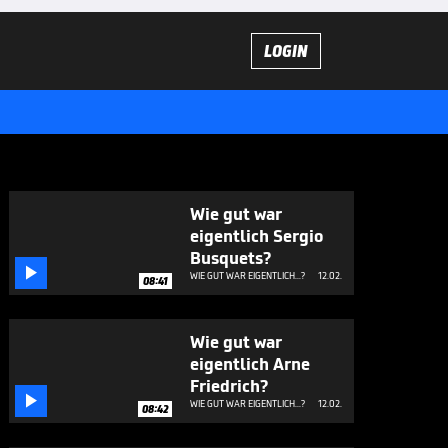
LOGIN
Wie gut war
eigentlich Sergio
Busquets?

WIE GUT WAR EIGENTLICH...?
12.02.
08:41
Wie gut war
eigentlich Arne
Friedrich?

WIE GUT WAR EIGENTLICH...?
12.02.
08:42