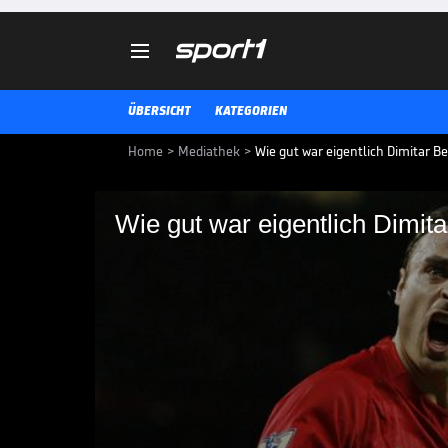

ÜBERSICHT
KATEGORIEN
Home
>
Mediathek
>
Wie gut war eigentlich Dimitar B
Wie gut war eigentlich Dimit
Wie gut war eigentli
Er ist einer der abgebrühtesten M
Leverkusen zur Ikone gewachsen
hat Manchester United zu seinen 
eigentlich Dimitar Berbatow?
WIE GUT WAR EIGENTLICH...?