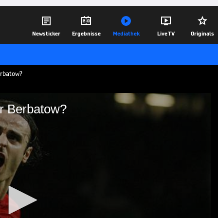





Newsticker
Ergebnisse
Mediathek
Live TV
Originals
erbatow?
ar Berbatow?
ch Dimitar Berbatow?
ittelstürmer aller Zeiten, ist bei
, wurde 7-mal Fußballer des Jahres und
größter Erfolgen verholfen. Wie gut war
17.09.25