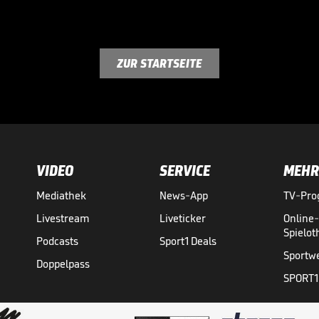
ZUR STARTSEITE
VIDEO
SERVICE
MEHR
Mediathek
News-App
TV-Pr
Livestream
Liveticker
Online
Spielo
Podcasts
Sport1 Deals
Sportw
Doppelpass
SPORT1