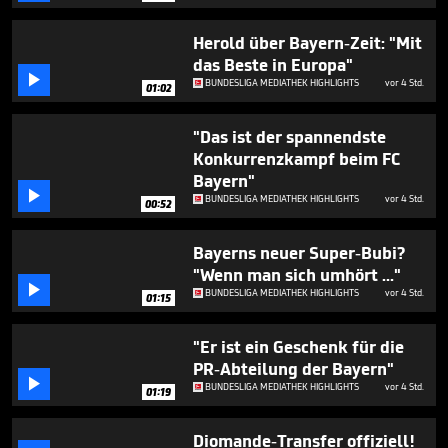
minutes,
9
seconds
Herold über Bayern-Zeit: "Mit
das Beste in Europa"

BUNDESLIGA MEDIATHEK HIGHLIGHTS
vor 4 Std.
01:02
"Das ist der spannendste
Konkurrenzkampf beim FC
Bayern"

BUNDESLIGA MEDIATHEK HIGHLIGHTS
vor 4 Std.
00:52
Bayerns neuer Super-Bubi?
"Wenn man sich umhört ..."

BUNDESLIGA MEDIATHEK HIGHLIGHTS
vor 4 Std.
01:15
"Er ist ein Geschenk für die
PR-Abteilung der Bayern"

BUNDESLIGA MEDIATHEK HIGHLIGHTS
vor 4 Std.
01:19
Diomande-Transfer offiziell!