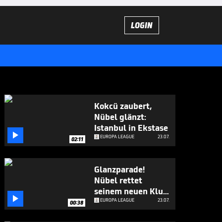
LOGIN
Kokcü zaubert,
Nübel glänzt:
Istanbul in Ekstase

EUROPA LEAGUE
23.07.
02:11
Glanzparade!
Nübel rettet
seinem neuen Klub

den Sieg
EUROPA LEAGUE
23.07.
00:38