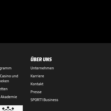
doch Freiburgs
Fans feiern

trotzdem
EUROPA LEAGUE
20.05.
00:56
ÜBER UNS
ogramm
Unternehmen
-Casino und
Karriere
theken
Kontakt
etten
Presse
 Akademie
SPORT1 Business