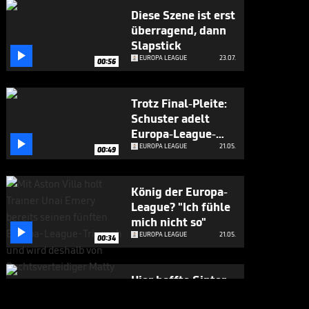
Diese Szene ist erst
überragend, dann
Slapstick

EUROPA LEAGUE
23.07.
00:56
Trotz Final-Pleite:
Schuster adelt
Europa-League-

Reise
EUROPA LEAGUE
21.05.
00:49
König der Europa-
League? "Ich fühle
mich nicht so"

EUROPA LEAGUE
21.05.
00:34
Hier hoffte Ginter
noch

EUROPA LEAGUE
21.05.