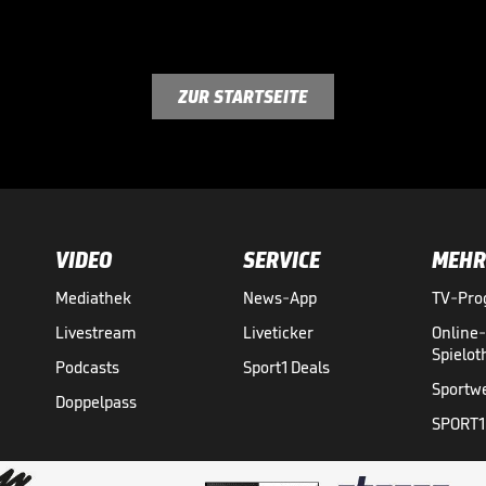
ZUR STARTSEITE
VIDEO
SERVICE
MEHR
Mediathek
News-App
TV-Pr
Livestream
Liveticker
Online
Spielo
Podcasts
Sport1 Deals
Sportw
Doppelpass
SPORT1