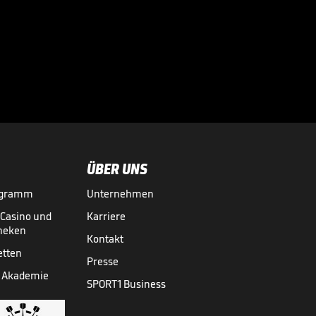
Frankreichs Coach
auf Spektakel-

Spiel
06.06.
01:18
ÜBER UNS
ogramm
Unternehmen
-Casino und
Karriere
theken
Kontakt
etten
Presse
 Akademie
SPORT1 Business