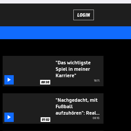
LOGIN
"Das wichtigste
Spiel in meiner
Karriere"

18.11.
00:30
"Nachgedacht, mit
Fußball
aufzuhören": Real-

Star lässt tief
08.10.
01:02
lickenb