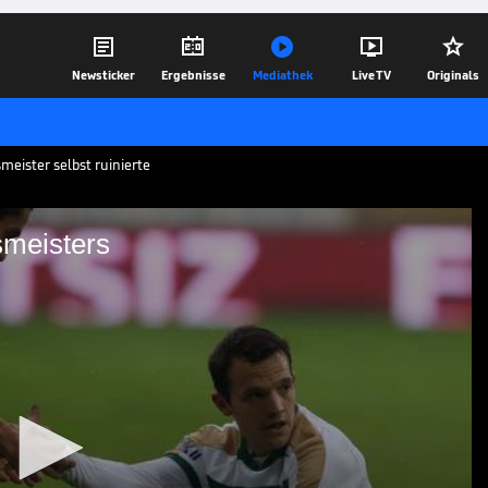





Newsticker
Ergebnisse
Mediathek
Live TV
Originals
meister selbst ruinierte
smeisters
ensationsmeisters
rsaspor sensationell den Meistertitel
ielt der türkische Traditionsklub nur
nnte es so weit kommen? Wir schauen
mal etwas näher an.
23.04.25