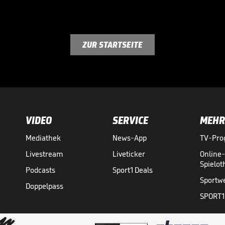
ZUR STARTSEITE
VIDEO
SERVICE
MEHR
Mediathek
News-App
TV-Pr
Livestream
Liveticker
Online
Spielo
Podcasts
Sport1 Deals
Sportw
Doppelpass
SPORT1