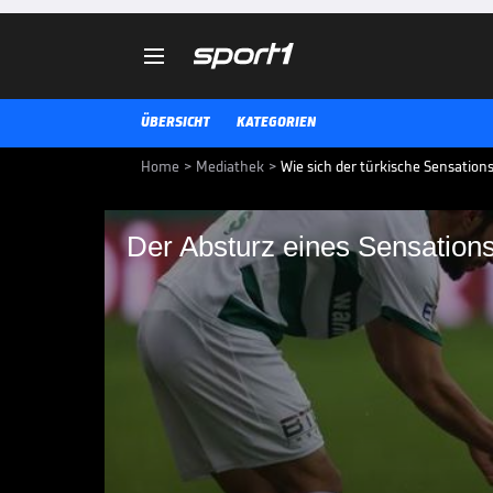

ÜBERSICHT
KATEGORIEN
Home
>
Mediathek
>
Wie sich der türkische Sensations
Der Absturz eines Sensation
Der Absturz eines S
In der Saison 2009/10 gewann Bu
der Süper Lig. 15 Jahre später sp
noch auf Amateurniveau. Wie ko
uns den Absturz der "Krokodile" 