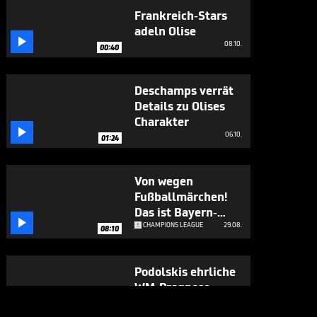
Frankreich-Stars
adeln Olise

08.10.
00:40
Deschamps verrät
Details zu Olises
Charakter

06.10.
01:24
Von wegen
Fußballmärchen!
Das ist Bayern-

Gegner Pafos FC
CHAMPIONS LEAGUE
29.08.
08:10
Podolskis ehrliche
WM-Prognose

FUSSBALL
10.07.

01:42