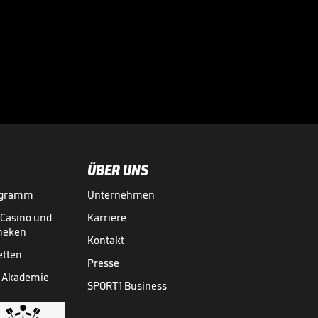
SC Verl - TSV 1860
München

3. LIGA MEDIATHEK HIGHLIGHTS
18.05.
04:43
ÜBER UNS
ogramm
Unternehmen
-Casino und
Karriere
theken
Kontakt
etten
Presse
 Akademie
SPORT1 Business