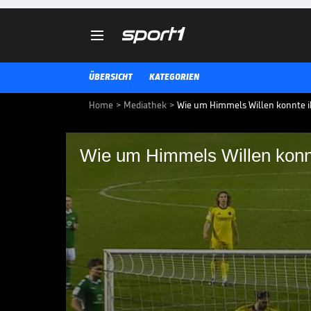

ÜBERSICHT
KATEGORIEN
Home
>
Mediathek
>
Wie um Himmels Willen konnte i
Wie um Himmels Willen konn
Wie um Himmels Will
passieren?
Die Highlights der Partie 1. FC S
3. Liga im Video.
3. LIGA MEDIATHEK HIGHLIGHTS