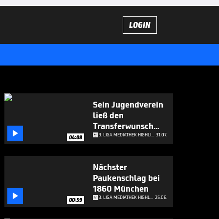
LOGIN
Sein Jugendverein
ließ den
Transferwunsch

platzen
3. LIGA MEDIATHEK HIGHLIGHTS
31.07.
04:08
Nächster
Paukenschlag bei
1860 München

3. LIGA MEDIATHEK HIGHLIGHTS
25.06.
00:59