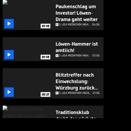
Paukenschlag um
Investor! Löwen-
Drama geht weiter

3. LIGA MEDIATHEK HIGHLIGHTS
04.06.
01:18
Löwen-Hammer ist
amtlich!

3. LIGA MEDIATHEK HIGHLIGHTS
03.06.
01:18
Blitztreffer nach
Einwechslung:
Würzburg zurück

in 3. Liga
3. LIGA MEDIATHEK HIGHLIGHTS
01.06.
05:27
Traditionsklub
droht das nächste
Trauma

3. LIGA MEDIATHEK HIGHLIGHTS
29.05.