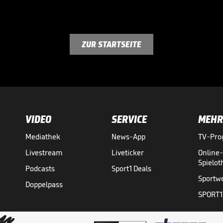
ZUR STARTSEITE
VIDEO
SERVICE
MEHR
Mediathek
News-App
TV-Pr
Livestream
Liveticker
Online
Spielo
Podcasts
Sport1 Deals
Sportw
Doppelpass
SPORT1