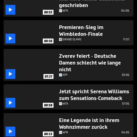
minute,
geschrieben
16

WTA
04.08.
seconds
00:55
Premieren-Sieg im
Wimbledon-Finale

GRAND SLAMS
11.07.
00:36
Zverev feiert - Deutsche
Damen schlecht wie lange
nicht

ATP
30.06.
01:31
Jetzt spricht Serena Williams
zum Sensations-Comeback

WTA
07.06.
00:58
Eine Legende ist in ihrem
Wohnzimmer zurück

WTA
04.06.
00:33