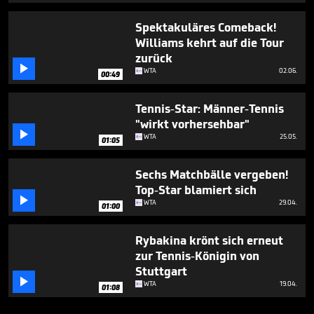
Spektakuläres Comeback!
Williams kehrt auf die Tour
zurück

WTA
02.06.
00:49
Tennis-Star: Männer-Tennis
"wirkt vorhersehbar"

WTA
25.05.
01:05
Sechs Matchbälle vergeben!
Top-Star blamiert sich

WTA
29.04.
01:00
Rybakina krönt sich erneut
zur Tennis-Königin von
Stuttgart

WTA
19.04.
01:08