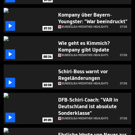
seconds
Kompany über Bayern-
Youngster: "War beeindruckt"

BUNDESLIGA MEDIATHEK HIGHLIGHTS
07.08.
01:55
Wie geht es Kimmich?
Kompany gibt Update

BUNDESLIGA MEDIATHEK HIGHLIGHTS
07.08.
00:34
Schiri-Boss warnt vor
Regeländerungen

BUNDESLIGA MEDIATHEK HIGHLIGHTS
07.08.
02:56
DFB-Schiri-Coach: "VAR in
Deutschland ist absolute
Sonderklasse"

BUNDESLIGA MEDIATHEK HIGHLIGHTS
07.08.
01:05
Ehrliche Worte von Neuer zur