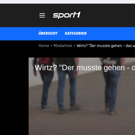

ÜBERSICHT
KATEGORIEN
Home
>
Mediathek
>
Wirtz? "Der musste gehen - das wa
Wirtz? "Der musste gehen - da
Wirtz? "Der musste ge
Zeit"
Nach seinem Abgang vermissen d
freuen sich aber gleichzeitig für 
BUNDESLIGA MEDIATHEK HIGHLIGHTS