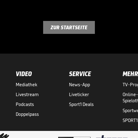
ZUR STARTSEITE
VIDEO
SERVICE
MEHR
Mediathek
News-App
TV-Pr
Livestream
Liveticker
Online
Spielo
Podcasts
Sport1 Deals
Sportw
Doppelpass
SPORT1