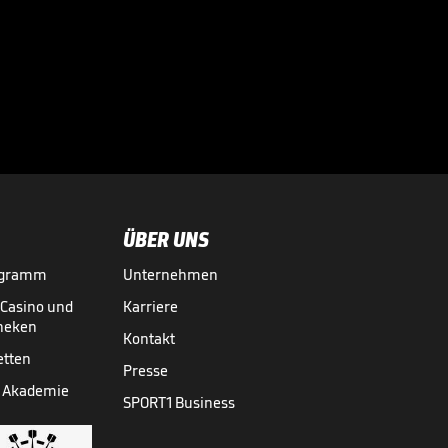
Bei diesen
Superstars
kassierte die

Bundesliga richtig
BUNDESLIGA MEDIATHEK HIGHLIGHTS
07.08.
03:01
ab
ÜBER UNS
ogramm
Unternehmen
-Casino und
Karriere
theken
Kontakt
etten
Presse
 Akademie
SPORT1 Business