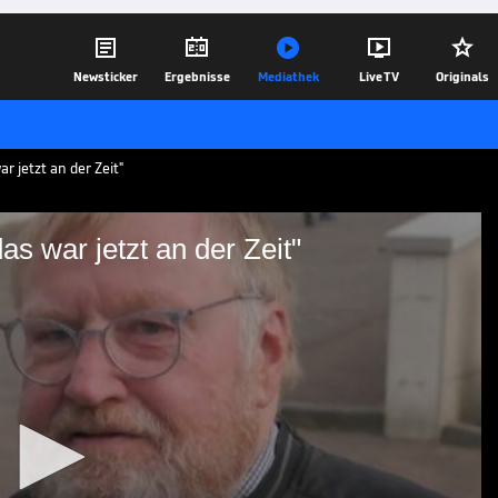





Newsticker
Ergebnisse
Mediathek
Live TV
Originals
r jetzt an der Zeit"
s war jetzt an der Zeit"
hen - das war jetzt an der
ie Leverkusener Fans Florian Wirtz,
ihn persönlich.
06.08.25