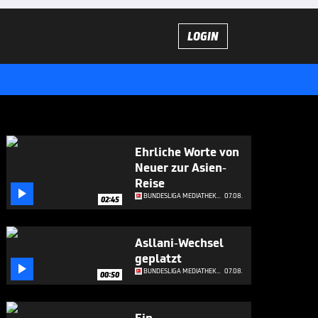
LOGIN
Ehrliche Worte von
Neuer zur Asien-
Reise

BUNDESLIGA MEDIATHEK HIGHLIGHTS
07.08.
02:45
Asllani-Wechsel
geplatzt

BUNDESLIGA MEDIATHEK HIGHLIGHTS
07.08.
00:50