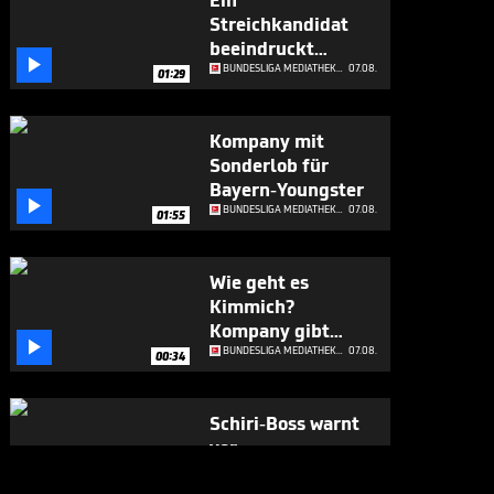
Ein
Streichkandidat
beeindruckt

Kompany
BUNDESLIGA MEDIATHEK HIGHLIGHTS
07.08.
01:29
Kompany mit
Sonderlob für
Bayern-Youngster

BUNDESLIGA MEDIATHEK HIGHLIGHTS
07.08.
01:55
Wie geht es
Kimmich?
Kompany gibt

Update
BUNDESLIGA MEDIATHEK HIGHLIGHTS
07.08.
00:34
Schiri-Boss warnt
vor
Regeländerungen

BUNDESLIGA MEDIATHEK HIGHLIGHTS
07.08.