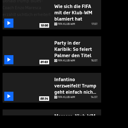
Wie sich die FIFA
mit der Klub-WM
blamiert hat

FIFA KLUB-WM
17.07.
10:00
Party in der
Karibik: So feiert
Palmer den Titel

FIFA KLUB-WM
16.07.
01:03
Infantino
verzweifelt! Trump
geht einfach nicht

weg
FIFA KLUB-WM
14.07.
00:34
Maresca: Klub-WM
größer als