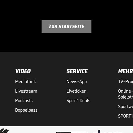
ZUR STARTSEITE
VIDEO
SERVICE
MEHR
Mediathek
News-App
TV-Pr
Livestream
Liveticker
Online
Spielo
Podcasts
Sport1 Deals
Sportw
Doppelpass
SPORT1