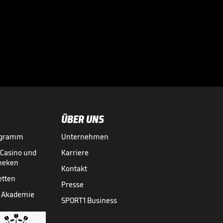
zur Skandal-Szene

FIFA KLUB-WM
14.07.
00:32
ÜBER UNS
ogramm
Unternehmen
-Casino und
Karriere
theken
Kontakt
etten
Presse
 Akademie
SPORT1 Business