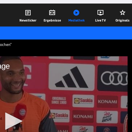





Newsticker
Ergebnisse
Mediathek
Live TV
Originals
rochen"
age
Wirtz-Frage
 Wechsel von Bayer Leverkusen zum FC
z hingegen nicht. Tah spricht über die
ollegen.
14.06.25