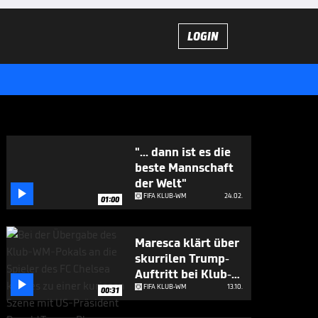
LOGIN
"... dann ist es die
beste Mannschaft
der Welt"

FIFA KLUB-WM
24.02.
01:00
Maresca klärt über
skurrilen Trump-
Auftritt bei Klub-

WM auf
FIFA KLUB-WM
13.10.
00:31