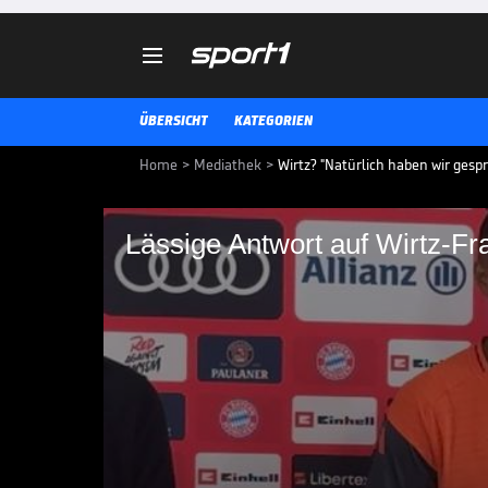

ÜBERSICHT
KATEGORIEN
Home
>
Mediathek
>
Wirtz? "Natürlich haben wir gesp
Lässige Antwort auf Wirtz-Fr
Lässige Antwort auf 
Jonathan Tah hat sich für einen
Bayern entschieden, Florian Wirt
Kommunikation mit seinem Ex-K
FIFA KLUB-WM