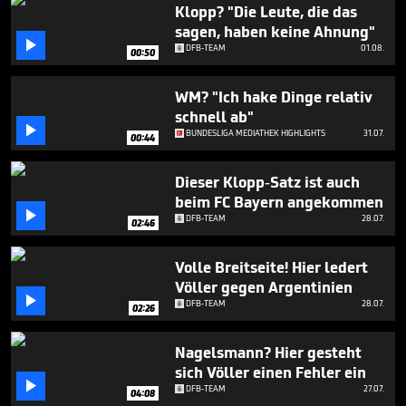
seconds
Klopp? "Die Leute, die das
sagen, haben keine Ahnung"

DFB-TEAM
01.08.
00:50
WM? "Ich hake Dinge relativ
schnell ab"

BUNDESLIGA MEDIATHEK HIGHLIGHTS
31.07.
00:44
Dieser Klopp-Satz ist auch
beim FC Bayern angekommen

DFB-TEAM
28.07.
02:46
Volle Breitseite! Hier ledert
Völler gegen Argentinien

DFB-TEAM
28.07.
02:26
Nagelsmann? Hier gesteht
sich Völler einen Fehler ein

DFB-TEAM
27.07.
04:08