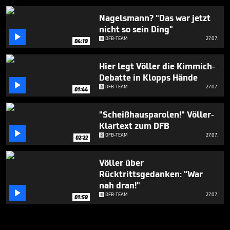
Nagelsmann? "Das war jetzt
nicht so sein Ding"

DFB-TEAM
27.07.
04:19
Hier legt Völler die Kimmich-
Debatte in Klopps Hände

DFB-TEAM
27.07.
01:44
"Scheißhausparolen!" Völler-
Klartext zum DFB

DFB-TEAM
27.07.
02:22
Völler über
Rücktrittsgedanken: "War
nah dran!"

DFB-TEAM
27.07.
01:59