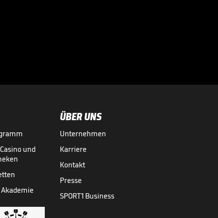
So schwärmten
alte Schützlinge
von Zidane

INT. FUSSBALL
28.07.

00:49
ÜBER UNS
ogramm
Unternehmen
-Casino und
Karriere
theken
Kontakt
etten
Presse
 Akademie
SPORT1 Business