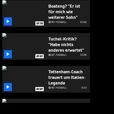
Boateng? "Er ist
für mich wie
weiterer Sohn"

INT. FUSSBALL
02.08.

01:18
Tuchel-Kritik?
"Habe nichts
anderes erwartet"

INT. FUSSBALL
01.08.

01:01
Tottenham-Coach
trauert um Italien-
Legende

INT. FUSSBALL
31.07.

01:01
Milan-Legende
Baresi mit 66