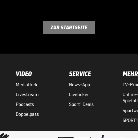
ZUR STARTSEITE
VIDEO
SERVICE
MEHR
Mediathek
News-App
TV-Pr
Livestream
Liveticker
Online
Spielo
Podcasts
Sport1 Deals
Sportw
Doppelpass
SPORT1