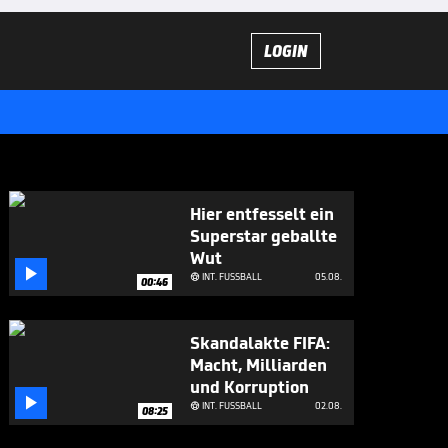
LOGIN
Hier entfesselt ein
Superstar geballte
Wut

INT. FUSSBALL
05.08.

00:46
Skandalakte FIFA:
Macht, Milliarden
und Korruption

INT. FUSSBALL
02.08.

08:25