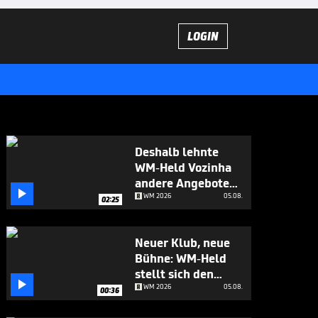
LOGIN
Deshalb lehnte
WM-Held Vozinha
andere Angebote

ab
WM 2026
05.08.
02:25
Neuer Klub, neue
Bühne: WM-Held
stellt sich den

Fragen
WM 2026
05.08.
00:36