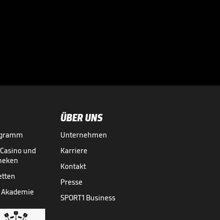
eine Warnung fast
nicht

WM 2026
31.07.
00:41
ÜBER UNS
ogramm
Unternehmen
-Casino und
Karriere
theken
Kontakt
etten
Presse
 Akademie
SPORT1 Business