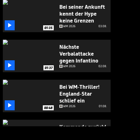
Bei seiner Ankunft
kennt der Hype
keine Grenzen

WM 2026
03.08.
01:35
Nächste
Verbalattacke
gegen Infantino

WM 2026
02.08.
01:37
Bei WM-Thriller!
England-Star
schlief ein

WM 2026
01.08.
00:48
Kommando zurück!
Infantino stoppt