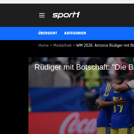

ÜBERSICHT
KATEGORIEN
Home
>
Mediathek
>
WM 2026: Antonio Rüdiger mit Bot
Rüdiger mit Botschaft: "Die B
Rüdiger mit Botschaft
Aud der Pressekonferenz äußert 
von Felix Nmecha auf dem Feld 
WM 2026