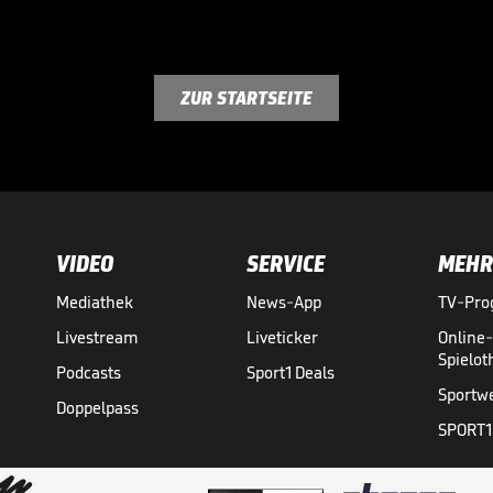
ZUR STARTSEITE
VIDEO
SERVICE
MEHR
Mediathek
News-App
TV-Pr
Livestream
Liveticker
Online
Spielo
Podcasts
Sport1 Deals
Sportw
Doppelpass
SPORT1