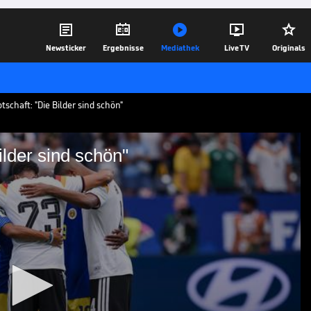





Newsticker
Ergebnisse
Mediathek
Live TV
Originals
schaft: "Die Bilder sind schön"
ilder sind schön"
: "Die Bilder sind schön"
sich Antonio Rüdiger zur den Gebeten
nach der WM-Partie gegen Curacao.
17.06.26