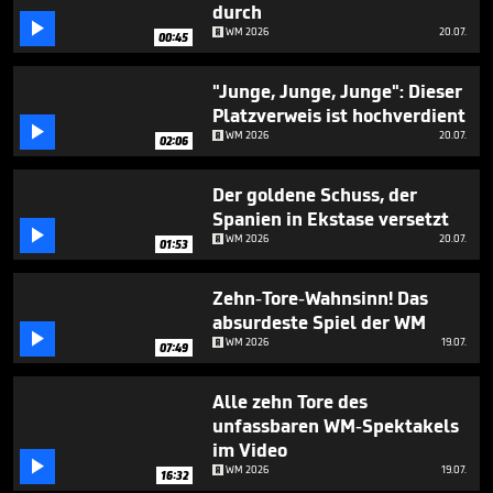
minutes,
durch
22

WM 2026
20.07.
00:45
seconds
"Junge, Junge, Junge": Dieser
Platzverweis ist hochverdient

WM 2026
20.07.
02:06
Der goldene Schuss, der
Spanien in Ekstase versetzt

WM 2026
20.07.
01:53
Zehn-Tore-Wahnsinn! Das
absurdeste Spiel der WM

WM 2026
19.07.
07:49
Alle zehn Tore des
unfassbaren WM-Spektakels
im Video

WM 2026
19.07.
16:32