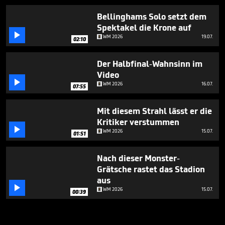
Bellinghams Solo setzt dem
Spektakel die Krone auf

WM 2026
19.07.
02:10
Der Halbfinal-Wahnsinn im
Video

WM 2026
16.07.
07:55
Mit diesem Strahl lässt er die
Kritiker verstummen

WM 2026
15.07.
01:51
Nach dieser Monster-
Grätsche rastet das Stadion
aus

WM 2026
15.07.
00:39