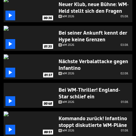
1
Neuer Klub, neue Bühne: WM-
minute,
Held stellt sich den Fragen
54

WM 2026
05.08.
seconds
00:36
Bei seiner Ankunft kennt der
Hype keine Grenzen

WM 2026
03.08.
01:35
Nächste Verbalattacke gegen
Infantino

WM 2026
02.08.
01:37
Bei WM-Thriller! England-
Star schlief ein

WM 2026
01.08.
00:48
Kommando zurück! Infantino
stoppt diskutierte WM-Pläne

WM 2026
01.08.
00:51