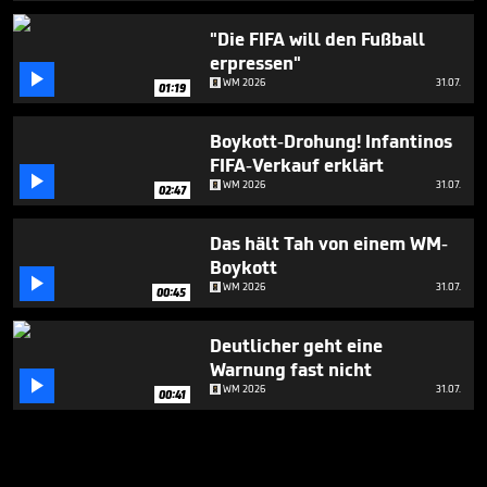
"Die FIFA will den Fußball
erpressen"

WM 2026
31.07.
01:19
Boykott-Drohung! Infantinos
FIFA-Verkauf erklärt

WM 2026
31.07.
02:47
Das hält Tah von einem WM-
Boykott

WM 2026
31.07.
00:45
Deutlicher geht eine
Warnung fast nicht

WM 2026
31.07.
00:41