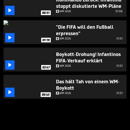
stoppt diskutierte WM-Pläne

WM 2026
01.08.
00:51
"Die FIFA will den Fußball
erpressen"

WM 2026
31.07.
01:19
Boykott-Drohung! Infantinos
FIFA-Verkauf erklärt

WM 2026
31.07.
02:47
Das hält Tah von einem WM-
Boykott

WM 2026
31.07.
00:45