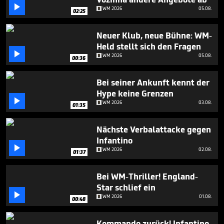
minutes,

WM 2026
05.08.
35
02:25
seconds
Neuer Klub, neue Bühne: WM-
Held stellt sich den Fragen

WM 2026
05.08.
00:36
Bei seiner Ankunft kennt der
Hype keine Grenzen

WM 2026
03.08.
01:35
Nächste Verbalattacke gegen
Infantino

WM 2026
02.08.
01:37
Bei WM-Thriller! England-
Star schlief ein

WM 2026
01.08.
00:48
Kommando zurück! Infantino