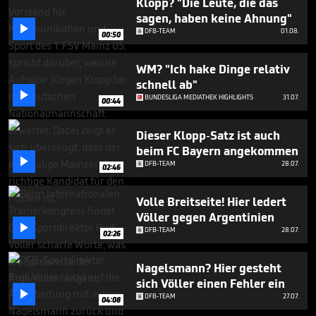
Klopp? "Die Leute, die das
2
sagen, haben keine Ahnung"
minutes,

34
DFB-TEAM
01.08.
00:50
seconds
WM? "Ich hake Dinge relativ
schnell ab"

BUNDESLIGA MEDIATHEK HIGHLIGHTS
31.07.
00:44
Dieser Klopp-Satz ist auch
beim FC Bayern angekommen

DFB-TEAM
28.07.
02:46
Volle Breitseite! Hier ledert
Völler gegen Argentinien

DFB-TEAM
28.07.
02:26
Nagelsmann? Hier gesteht
sich Völler einen Fehler ein

DFB-TEAM
27.07.
04:08