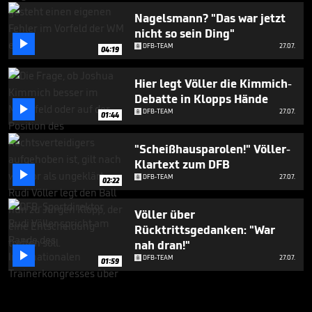
Nagelsmann? "Das war jetzt
nicht so sein Ding"

DFB-TEAM
27.07.
04:19
Hier legt Völler die Kimmich-
Debatte in Klopps Hände

DFB-TEAM
27.07.
01:44
"Scheißhausparolen!" Völler-
Klartext zum DFB

DFB-TEAM
27.07.
02:22
Völler über
Rücktrittsgedanken: "War
nah dran!"

DFB-TEAM
27.07.
01:59