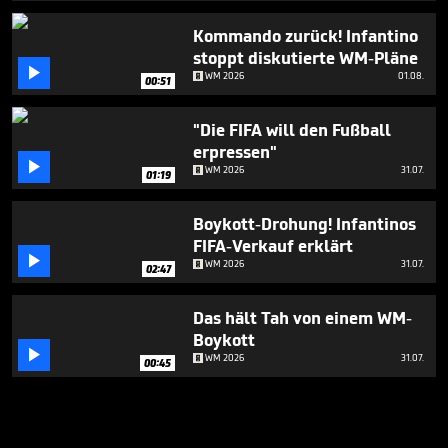
Kommando zurück! Infantino
stoppt diskutierte WM-Pläne

WM 2026
01.08.
00:51
"Die FIFA will den Fußball
erpressen"

WM 2026
31.07.
01:19
Boykott-Drohung! Infantinos
FIFA-Verkauf erklärt

WM 2026
31.07.
02:47
Das hält Tah von einem WM-
Boykott

WM 2026
31.07.
00:45