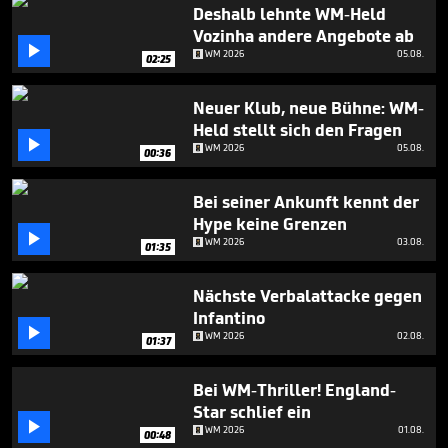
39
Deshalb lehnte WM-Held
seconds
Vozinha andere Angebote ab

WM 2026
05.08.
02:25
Neuer Klub, neue Bühne: WM-
Held stellt sich den Fragen

WM 2026
05.08.
00:36
Bei seiner Ankunft kennt der
Hype keine Grenzen

WM 2026
03.08.
01:35
Nächste Verbalattacke gegen
Infantino

WM 2026
02.08.
01:37
Bei WM-Thriller! England-
Star schlief ein

WM 2026
01.08.
00:48